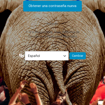
Acceder
← Ir a Musicoming: Guía definitiva de
Conciertos y Festivales Musicales
Idioma