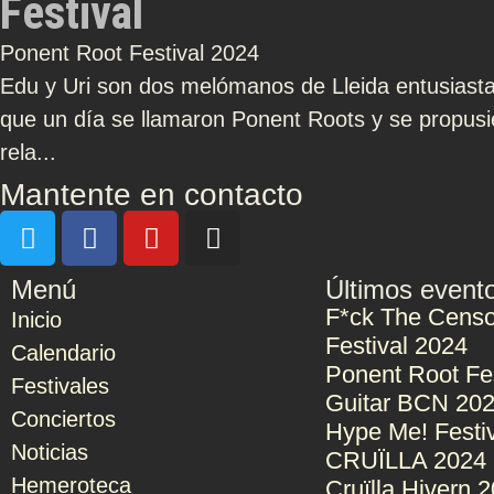
Festival
Ponent Root Festival 2024
Edu y Uri son dos melómanos de Lleida entusiast
que un día se llamaron Ponent Roots y se propusie
rela...
Mantente en contacto
Menú
Últimos event
F*ck The Censo
Inicio
Festival 2024
Calendario
Ponent Root Fe
Festivales
Guitar BCN 20
Conciertos
Hype Me! Festi
Noticias
CRUÏLLA 2024
Hemeroteca
Cruïlla Hivern 