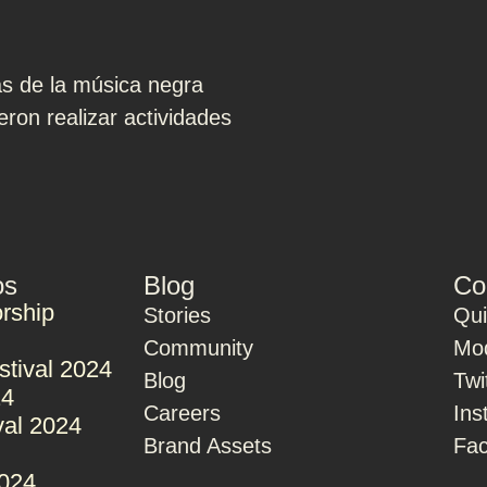
as de la música negra
ron realizar actividades
os
Blog
Co
rship
Stories
Qu
Community
Mod
stival 2024
Blog
Twi
24
Careers
Ins
val 2024
Brand Assets
Fa
2024