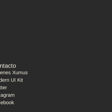
ntacto
ienes Xumus
ern UI Kit
tter
tagram
cebook