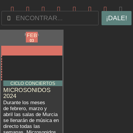
¡DALE!
FEB
FEB
MURCIA
02
03
CICLO CONCIERTOS
MICROSONIDOS
2024
Durante los meses
de febrero, marzo y
abril las salas de Murcia
se llenarán de música en
directo todas las
semanas. Microsonidos,