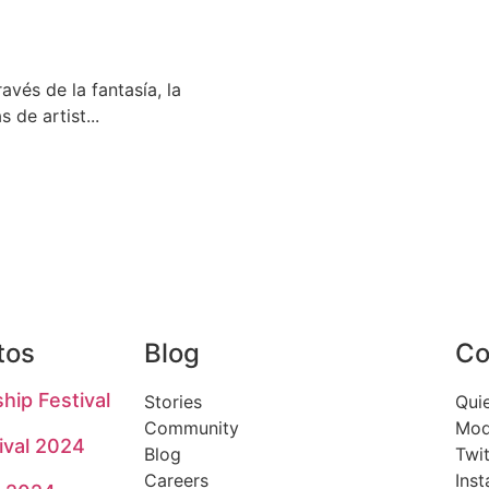
vés de la fantasía, la
de artist...
tos
Blog
Co
hip Festival
Stories
Qui
Community
Mod
ival 2024
Blog
Twit
Careers
Ins