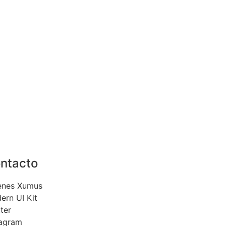
ntacto
enes Xumus
ern UI Kit
ter
tagram