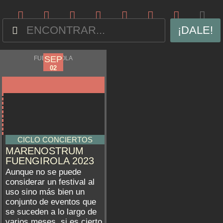
¡DALE!
MAY
SEP
FUENGIROLA
13
02
CICLO CONCIERTOS
MARENOSTRUM
FUENGIROLA 2023
Aunque no se puede
considerar un festival al
uso sino más bien un
conjunto de eventos que
se suceden a lo largo de
varios meses, si es cierto