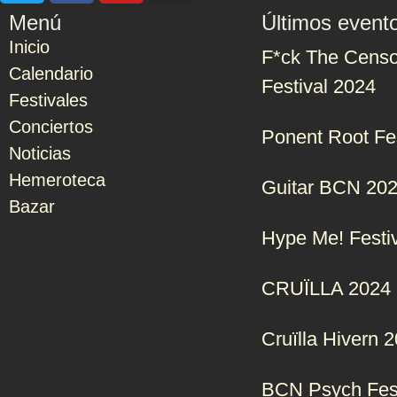
Menú
Últimos event
Inicio
F*ck The Censo
Calendario
Festival 2024
Festivales
Conciertos
Ponent Root Fe
Noticias
Hemeroteca
Guitar BCN 20
Bazar
Hype Me! Festi
CRUÏLLA 2024
Cruïlla Hivern 
BCN Psych Fes