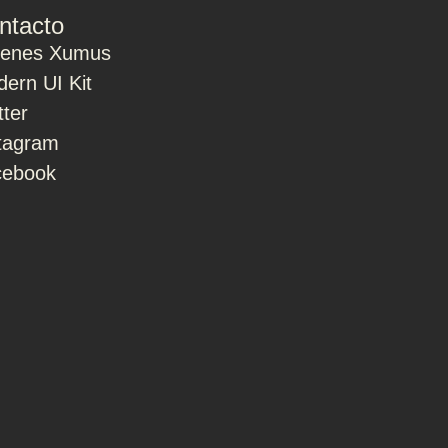
ntacto
ienes Xumus
ern UI Kit
tter
tagram
cebook