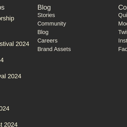
os
Blog
Co
Stories
Qu
rship
Community
Mod
Blog
Twi
Careers
Ins
stival 2024
Brand Assets
Fa
24
val 2024
2024
t 2024