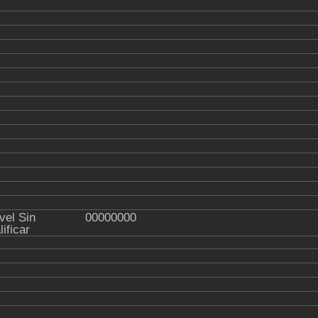
vel Sin
00000000
lificar