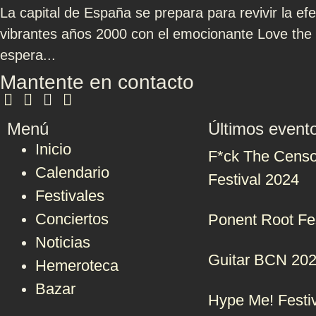
La capital de España se prepara para revivir la ef
vibrantes años 2000 con el emocionante Love the 
espera...
Mantente en contacto
Menú
Últimos event
Inicio
F*ck The Censo
Calendario
Festival 2024
Festivales
Conciertos
Ponent Root Fe
Noticias
Guitar BCN 20
Hemeroteca
Bazar
Hype Me! Festi