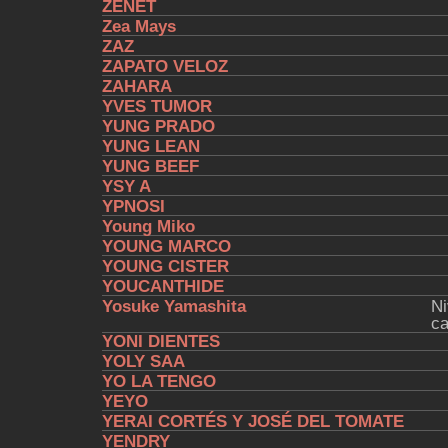
ZENET
Zea Mays
ZAZ
ZAPATO VELOZ
ZAHARA
YVES TUMOR
YUNG PRADO
YUNG LEAN
YUNG BEEF
YSY A
YPNOSI
Young Miko
YOUNG MARCO
YOUNG CISTER
YOUCANTHIDE
Yosuke Yamashita
Ni
ca
YONI DIENTES
YOLY SAA
YO LA TENGO
YEYO
YERAI CORTÉS Y JOSÉ DEL TOMATE
YENDRY