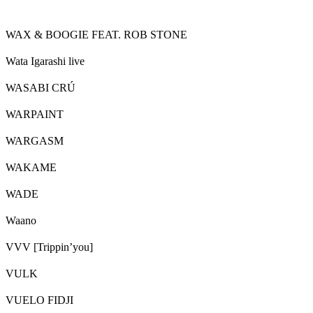
WAX & BOOGIE FEAT. ROB STONE
Wata Igarashi live
WASABI CRÚ
WARPAINT
WARGASM
WAKAME
WADE
Waano
VVV [Trippin’you]
VULK
VUELO FIDJI