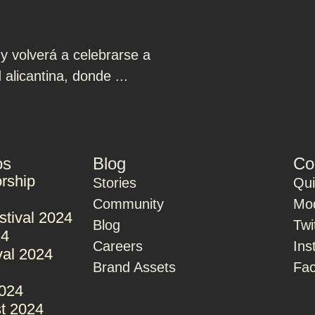
y volverá a celebrarse a
 alicantina, donde ...
os
Blog
Co
rship
Stories
Qu
Community
Mod
stival 2024
Blog
Twi
24
Careers
Ins
val 2024
Brand Assets
Fa
2024
t 2024