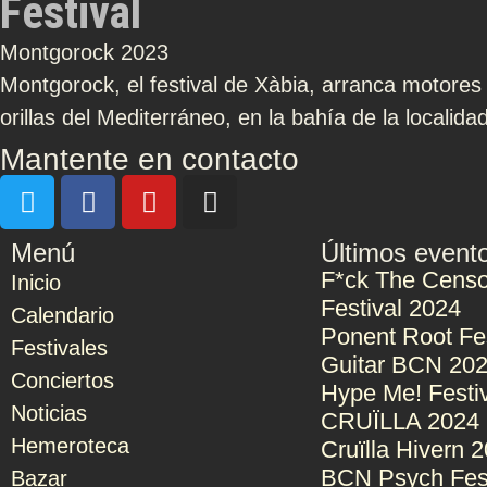
Festival
Montgorock 2023
Montgorock, el festival de Xàbia, arranca motores 
orillas del Mediterráneo, en la bahía de la localidad
Mantente en contacto
Menú
Últimos event
F*ck The Censo
Inicio
Festival 2024
Calendario
Ponent Root Fe
Festivales
Guitar BCN 20
Conciertos
Hype Me! Festi
Noticias
CRUÏLLA 2024
Hemeroteca
Cruïlla Hivern 
BCN Psych Fes
Bazar