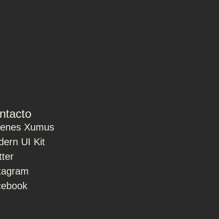
ntacto
ienes Xumus
ern UI Kit
tter
tagram
cebook