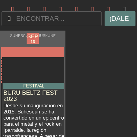
¡DALE!
SEP
SEP
SUHESCUN/SUHUSKUNE
15
16
FESTIVAL
BURU BELTZ FEST
2023
Desde su inauguración en
2015, Suhescun se ha
convertido en un epicentro
para el metal y el rock en
Iparralde, la región
vascofrancesa. A pesar de