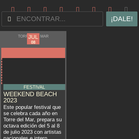
¡DALE!
JUL
JUL
TORRE DEL MAR
05
08
FESTIVAL
WEEKEND BEACH
2023
Este popular festival que
se celebra cada año en
Torre del Mar, prepara su
octava edición del 5 al 8
de julio 2023 con artistas
nacionales e intern...