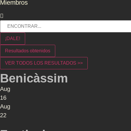
Miembros
¡DALE!
Resultados obtenidos
VER TODOS LOS RESULTADOS >>
Benicàssim
Aug
16
Aug
22