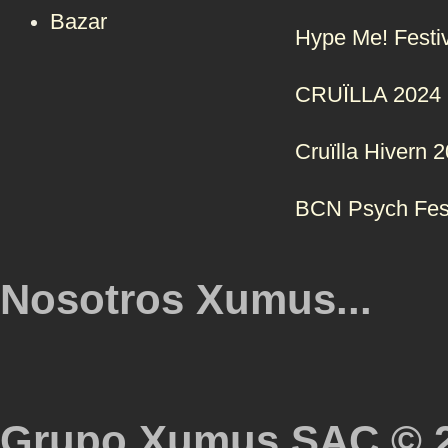
Bazar
Hype Me! Festi
CRUÏLLA 2024
Cruïlla Hivern 
BCN Psych Fes
Nosotros Xumus...
Grupo Xumus SAC © 