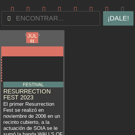
¡DALE!
JUN
JUL
VIVEIRO
28
01
FESTIVAL
RESURRECTION
FEST 2023
El primer Resurrection
Fest se realizó en
noviembre de 2006 en un
recinto cubierto, a la
actuación de SOIA se le
sumó la banda WALLS OF