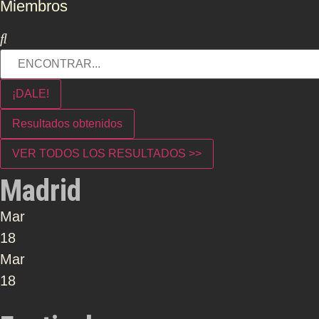
Miembros
¡DALE!
Resultados obtenidos
VER TODOS LOS RESULTADOS >>
Madrid
Mar
18
Mar
18