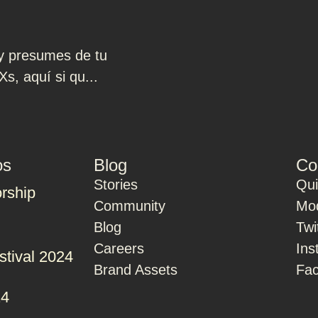
 y presumes de tu
Xs, aquí si qu...
os
Blog
Co
Stories
Qu
rship
Community
Mod
Blog
Twi
Careers
Ins
stival 2024
Brand Assets
Fa
24