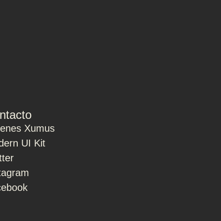
ntacto
ienes Xumus
ern UI Kit
tter
tagram
cebook