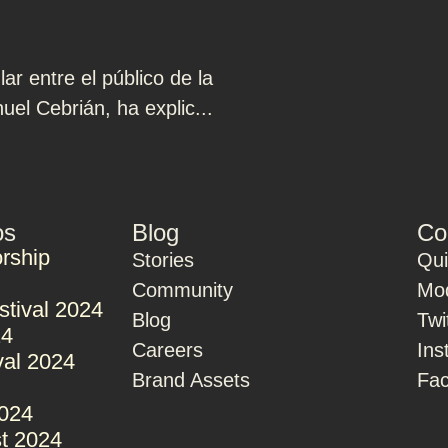
r entre el público de la
uel Cebrián, ha explic...
os
Blog
Co
rship
Stories
Qu
Community
Mod
stival 2024
Blog
Twi
24
Careers
Ins
val 2024
Brand Assets
Fa
2024
t 2024