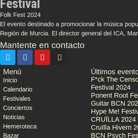
Festival
Folk Fest 2024
El evento destinado a promocionar la música popula
Región de Murcia. El director general del ICA, Man
Mantente en contacto
Menú
Últimos event
F*ck The Censo
Inicio
Festival 2024
Calendario
Ponent Root Fe
Festivales
Guitar BCN 20
Conciertos
Hype Me! Festi
Noticias
CRUÏLLA 2024
Hemeroteca
Cruïlla Hivern 
BCN Psych Fes
Bazar