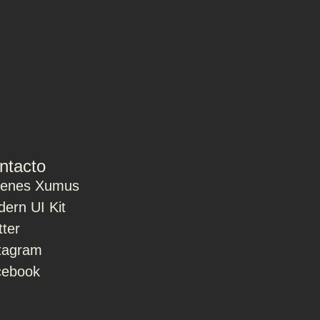
ntacto
ienes Xumus
ern UI Kit
tter
tagram
cebook