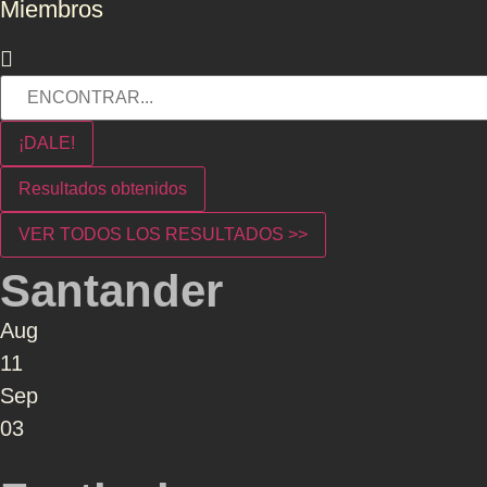
Miembros
¡DALE!
Resultados obtenidos
VER TODOS LOS RESULTADOS >>
Santander
Aug
11
Sep
03