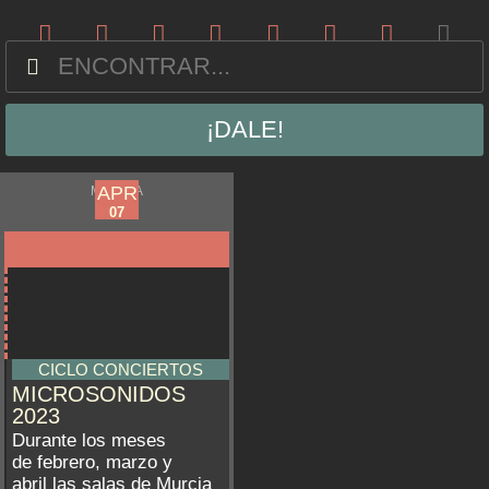
¡DALE!
FEB
APR
MURCIA
03
07
CICLO CONCIERTOS
MICROSONIDOS
2023
Durante los meses
de febrero, marzo y
abril las salas de Murcia