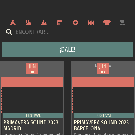
¡DALE!
JUN
JUN
JUN
JUN
MADRID
BARCELONA
08
01
10
03
FESTIVAL
FESTIVAL
PRIMAVERA SOUND 2023
PRIMAVERA SOUND 2023
MADRID
BARCELONA