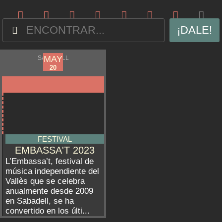
¡DALE!
MAY
MAY
SABADELL
19
20
FESTIVAL
EMBASSA'T 2023
L’Embassa’t, festival de
música independiente del
Vallès que se celebra
anualmente desde 2009
en Sabadell, se ha
convertido en los últi...