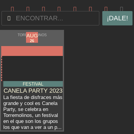
¡DALE!
AUG
AUG
TORREMOLINOS
23
26
FESTIVAL
CANELA PARTY 2023
La fiesta de disfraces más
grande y cool es Canela
Party, se celebra en
Torremolinos, un festival
en el que son los grupos
los que van a ver a un p...