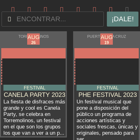
¡DALE!
AUG
AUG
AUG
AUG
TORREMOLINOS
PUERTO DE LA CRUZ
23
18
26
19
FESTIVAL
FESTIVAL
CANELA PARTY 2023
PHE FESTIVAL 2023
La fiesta de disfraces más
Un festival musical que
grande y cool es Canela
pone a disposición del
Party, se celebra en
público un programa de
Torremolinos, un festival
acciones artísticas y
en el que son los grupos
sociales frescas, únicas y
los que van a ver a un p...
originales, pensado para
ser...