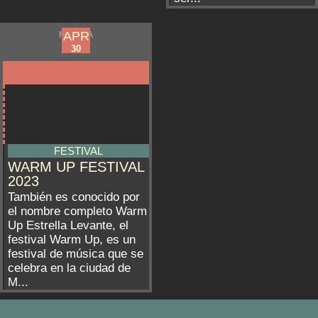
APR
APR
MURCIA
29
30
FESTIVAL
WARM UP FESTIVAL
2023
También es conocido por
el nombre completo Warm
Up Estrella Levante, el
festival Warm Up, es un
festival de música que se
celebra en la ciudad de
M...