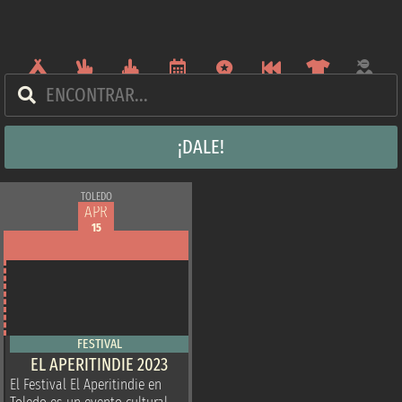
¡DALE!
TOLEDO
APR
15
FESTIVAL
EL APERITINDIE 2023
El Festival El Aperitindie en