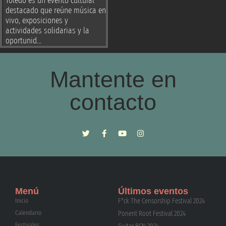
Toledo es un evento cultural
destacado que reúne música en
vivo, exposiciones y
actividades solidarias y la
oportunid...
Mantente en
contacto
Menú
Últimos eventos
Inicio
F*ck The Censorship Festival 2024
Calendario
Ponent Root Festival 2024
Festivales