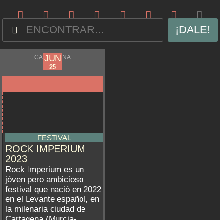
¡DALE!
JUN
JUN
CARTAGENA
23
25
FESTIVAL
ROCK IMPERIUM
2023
Rock Imperium es un
jóven pero ambicioso
festival que nació en 2022
en el Levante español, en
la milenaria ciudad de
Cartagena (Murcia-