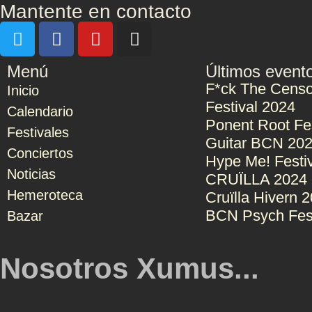
Mantente en contacto
Menú
Últimos event
F*ck The Censo
Inicio
Festival 2024
Calendario
Ponent Root Fe
Festivales
Guitar BCN 20
Conciertos
Hype Me! Festi
Noticias
CRUÏLLA 2024
Hemeroteca
Cruïlla Hivern 
BCN Psych Fes
Bazar
Nosotros Xumus...