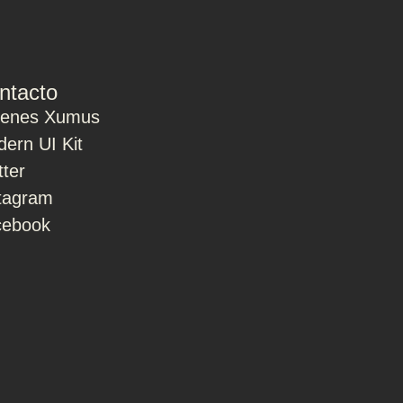
ntacto
ienes Xumus
ern UI Kit
tter
tagram
cebook