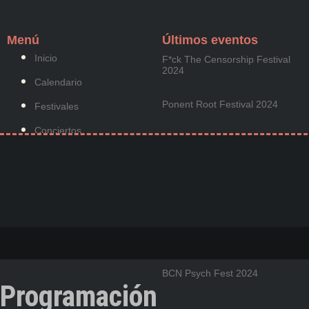
Menú
Últimos eventos
Inicio
F*ck The Censorship Festival
2024
Calendario
Ponent Root Festival 2024
Festivales
Conciertos
Guitar BCN 2024
Noticias
Hype Me! Festival 2024
Hemeroteca
Bazar
CRUÏLLA 2024
Cruïlla Hivern 2024
BCN Psych Fest 2024
Programación