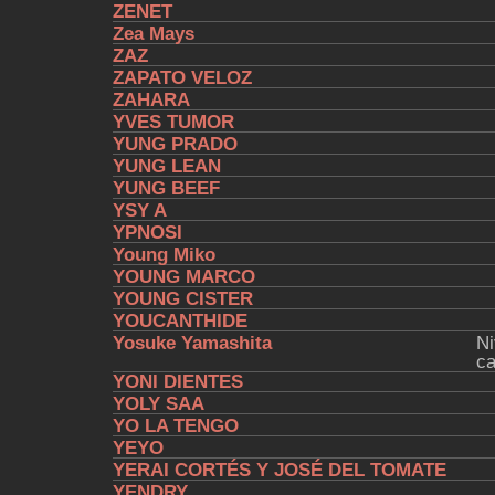
ZENET
Zea Mays
ZAZ
ZAPATO VELOZ
ZAHARA
YVES TUMOR
YUNG PRADO
YUNG LEAN
YUNG BEEF
YSY A
YPNOSI
Young Miko
YOUNG MARCO
YOUNG CISTER
YOUCANTHIDE
Yosuke Yamashita
Ni
ca
YONI DIENTES
YOLY SAA
YO LA TENGO
YEYO
YERAI CORTÉS Y JOSÉ DEL TOMATE
YENDRY