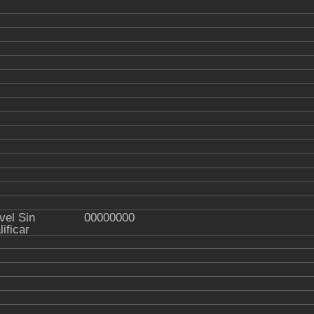
vel Sin
00000000
lificar