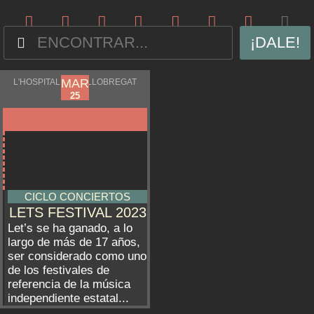
¡DALE!
MAR
MAR
L'HOSPITALET DE LLOBREGAT
03
25
CICLO CONCIERTOS
LETS FESTIVAL 2023
Let’s se ha ganado, a lo
largo de más de 17 años,
ser considerado como uno
de los festivales de
referencia de la música
independiente estatal...