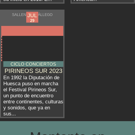
JUL
JUL
SALLENT DE GÁLLEGO
07
29
CICLO CONCIERTOS
PIRINEOS SUR 2023
En 1992 la Diputación de
Huesca puso en marcha
el Festival Pirineos Sur,
un punto de encuentro
entre continentes, culturas
y sonidos, que ya en
sus...