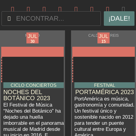
¡DALE!
JUN
JUL
JUL
JUL
MADRID
CALDAS DE REIS
09
13
30
15
CICLO CONCIERTOS
FESTIVAL
NOCHES DEL
PORTAMÉRICA 2023
BOTÁNICO 2023
PortAmérica es música,
El Festival de Música
gastronomía y comunidad.
“Noches del Botánico” ha
Un festival único y
dejado una huella
sostenible nacido en 2012
imborrable en el panorama
para tender un puente
musical de Madrid desde
cultural entre Europa y
su inicio en 2016. E...
América...