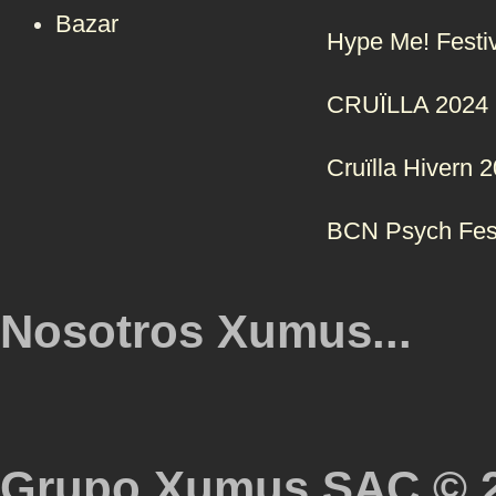
Bazar
Hype Me! Festi
CRUÏLLA 2024
Cruïlla Hivern 
BCN Psych Fes
Nosotros Xumus...
Grupo Xumus SAC © 