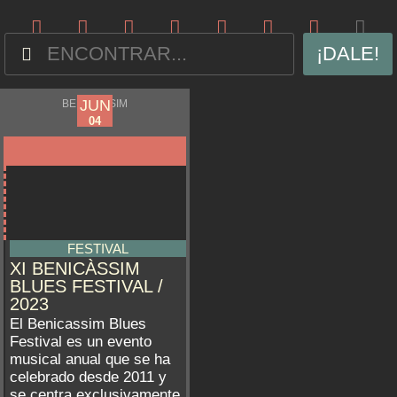
¡DALE!
JUN
JUN
BENICÀSSIM
02
04
FESTIVAL
XI BENICÀSSIM
BLUES FESTIVAL /
2023
El Benicassim Blues
Festival es un evento
musical anual que se ha
celebrado desde 2011 y
se centra exclusivamente