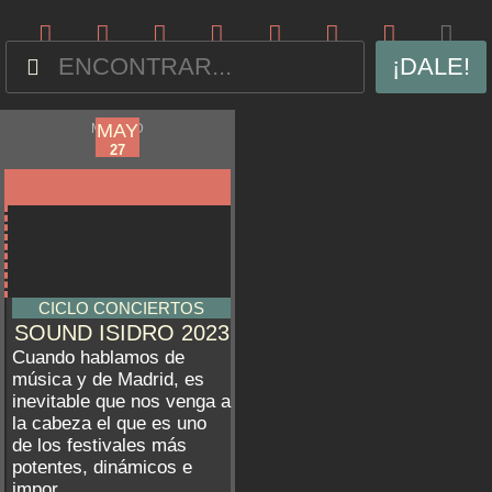
¡DALE!
APR
MAY
MADRID
12
27
CICLO CONCIERTOS
SOUND ISIDRO 2023
Cuando hablamos de
música y de Madrid, es
inevitable que nos venga a
la cabeza el que es uno
de los festivales más
potentes, dinámicos e
impor...