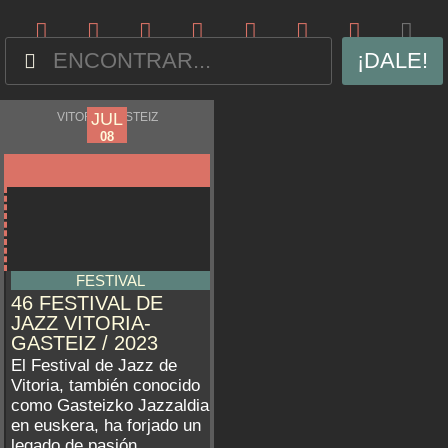
¡DALE!
JUL
JUL
VITORIA-GASTEIZ
03
08
FESTIVAL
46 FESTIVAL DE
JAZZ VITORIA-
GASTEIZ / 2023
El Festival de Jazz de
Vitoria, también conocido
como Gasteizko Jazzaldia
en euskera, ha forjado un
legado de pasión,