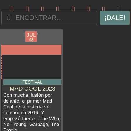
¡DALE!
JUL
JUL
MADRID
06
08
FESTIVAL
MAD COOL 2023
Con mucha ilusión por
delante, el primer Mad
Cool de la historia se
celebró en 2016. Y
empezó fuerte…The Who,
Neil Young, Garbage, The
Prodig...