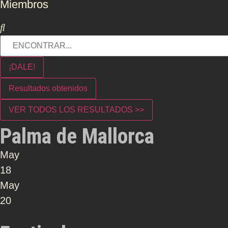
Miembros
¡DALE!
Resultados obtenidos
VER TODOS LOS RESULTADOS >>
Palma de Mallorca
May
18
May
20