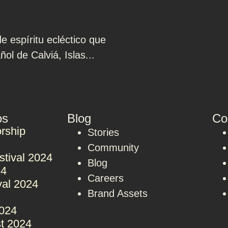
de espíritu ecléctico que
ol de Calviá, Islas...
os
Blog
Co
rship
Stories
Community
stival 2024
Blog
24
Careers
val 2024
Brand Assets
2024
t 2024