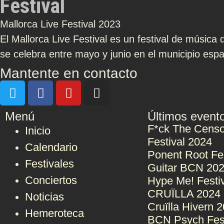
Festival
Mallorca Live Festival 2023
El Mallorca Live Festival es un festival de música 
se celebra entre mayo y junio en el municipio españ
Mantente en contacto
Menú
Últimos event
F*ck The Censo
Inicio
Festival 2024
Calendario
Ponent Root Fe
Festivales
Guitar BCN 20
Conciertos
Hype Me! Festi
CRUÏLLA 2024
Noticias
Cruïlla Hivern 
Hemeroteca
BCN Psych Fes