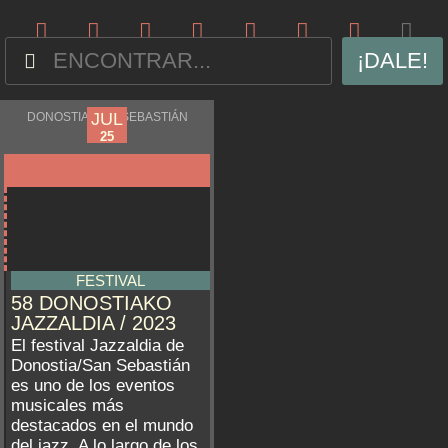
¡DALE!
JUL
JUL
DONOSTIA-SAN SEBASTIÁN
21
25
FESTIVAL
58 DONOSTIAKO
JAZZALDIA / 2023
El festival Jazzaldia de
Donostia/San Sebastián
es uno de los eventos
musicales más
destacados en el mundo
del jazz. A lo largo de los