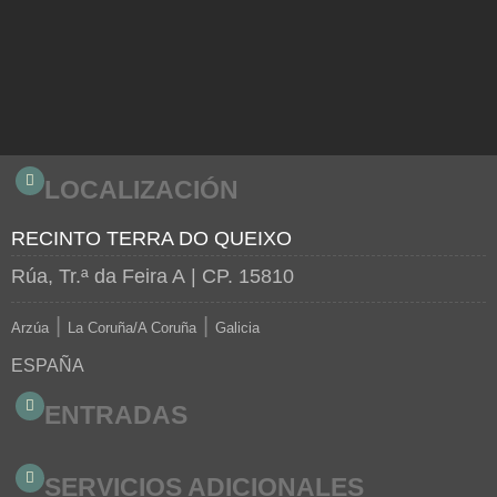
LOCALIZACIÓN
RECINTO TERRA DO QUEIXO
Rúa, Tr.ª da Feira A
| CP. 15810
|
|
Arzúa
La Coruña/A Coruña
Galicia
ESPAÑA
ENTRADAS
SERVICIOS ADICIONALES