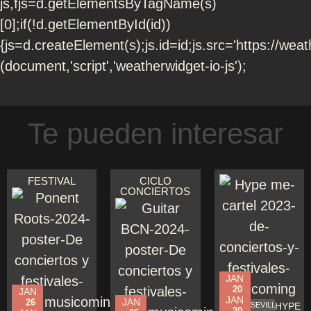
js,fjs=d.getElementsByTagName(s)
[0];if(!d.getElementById(id))
{js=d.createElement(s);js.id=id;js.src='https://weath
(document,'script','weatherwidget-io-js');
Te pueden interesar
FESTIVAL
CICLO
CONCIERTOS
JAN
20
JAN
JAN
JAN
26
SEVILLA
HYPE
20