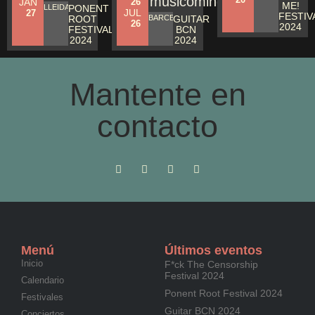
JAN
26
ME!
LLEIDA
PONENT
JUL
27
FESTIV
ROOT
BARCELONA
GUITAR
26
2024
FESTIVAL
BCN
2024
2024
Mantente en
contacto
Menú
Últimos eventos
Inicio
F*ck The Censorship
Festival 2024
Calendario
Ponent Root Festival 2024
Festivales
Guitar BCN 2024
Conciertos