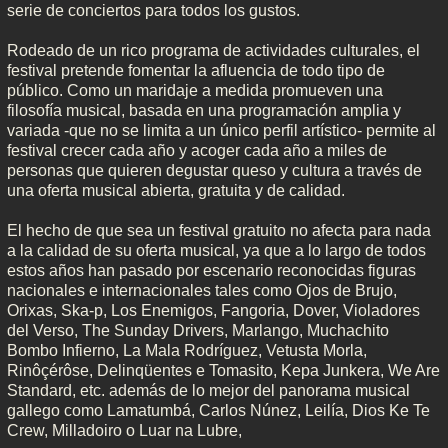
serie de conciertos para todos los gustos.
Rodeado de un rico programa de actividades culturales, el
festival pretende fomentar la afluencia de todo tipo de
público. Como un maridaje a medida promueven una
filosofía musical, basada en una programación amplia y
variada -que no se limita a un único perfil artístico- permite al
festival crecer cada año y acoger cada año a miles de
personas que quieren degustar queso y cultura a través de
una oferta musical abierta, gratuita y de calidad.
El hecho de que sea un festival gratuito no afecta para nada
a la calidad de su oferta musical, ya que a lo largo de todos
estos años han pasado por escenario reconocidas figuras
nacionales e internacionales tales como Ojos de Brujo,
Orixas, Ska-p, Los Enemigos, Fangoria, Dover, Violadores
del Verso, The Sunday Drivers, Marlango, Muchachito
Bombo Infierno, La Mala Rodríguez, Vetusta Morla,
Rinôçérôse, Delinqüentes e Tomasito, Kepa Junkera, We Are
Standard, etc. además de lo mejor del panorama musical
gallego como Lamatumbá, Carlos Núnez, Leilía, Dios Ke Te
Crew, Milladoiro o Luar na Lubre,