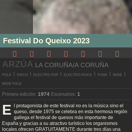
Festival Do Queixo 2023
ARZÚA
LA CORUÑA/A CORUÑA
I
I
I
I
I
I
FOLK
DISCO
ELECTRO POP
ELECTRO-ROCK
FUNK
INDIE
INDIE FOLK
1974
1
Primera edición:
Escenarios:
E
l protagonista de este festival no es la música sino el
queso, desde 1975 se celebra en esta hermosa región
gallega el festival de quesos más importante de
España y gracias a su atractivo turístico los organismos
locales ofrecen GRATUITAMENTE durante tres días una