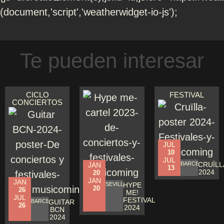
(document,'script','weatherwidget-io-js');
Te pueden interesar
CICLO
FESTIVAL
CONCIERTOS
JUL
10
JUL
BARCELONA
CRUÏLL
JAN
13
2024
20
JAN
JAN
SEVILLA
HYPE
20
26
ME!
JUL
FESTIVAL
BARCELONA
GUITAR
26
2024
BCN
2024