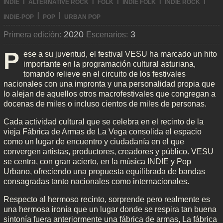
I
I
I
I
I
INDIE
ALTERNATIVE ROCK
FOLK
INDIE FOLK
INDIE ROCK
I
I
INDIE-POP
POP
URBAN POP
2020
3
Primera edición:
Escenarios:
P
ese a su juventud, el festival VESU ha marcado un hito
importante en la programación cultural asturiana,
tomando relieve en el circuito de los festivales
nacionales con una impronta y una personalidad propia que
lo alejan de aquellos otros macrofestivales que congregan a
docenas de miles o incluso cientos de miles de personas.
Cada actividad cultural que se celebra en el recinto de la
vieja Fábrica de Armas de La Vega consolida el espacio
como un lugar de encuentro y ciudadanía en el que
convergen artistas, productores, creadores y público. VESU
se centra, con gran acierto, en la música INDIE y Pop
Urbano, ofreciendo una propuesta equilibrada de bandas
consagradas tanto nacionales como internacionales.
Respecto al hermoso recinto, sorprende pero realmente es
una hermosa ironía que un lugar donde se respira tan buena
sintonía fuera anteriormente una fábrica de armas, La fábrica