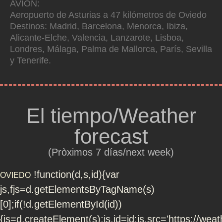
AVIÓN:
Aeropuerto de Asturias a 47 kilómetros de Oviedo
Destinos: Madrid, Barcelona, Menorca, Ibiza,
Alicante-Elche, Valencia, Lanzarote, Lisboa,
Londres, Málaga, Palma de Mallorca, París, Sevilla
y Tenerife.
El tiempo/Weather
forecast
(Pròximos 7 días/next week)
!function(d,s,id){var
OVIEDO
js,fjs=d.getElementsByTagName(s)
[0];if(!d.getElementById(id))
{js=d.createElement(s);js.id=id;js.src='https://weath