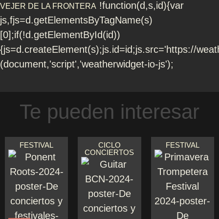
!function(d,s,id){var
VEJER DE LA FRONTERA
js,fjs=d.getElementsByTagName(s)
[0];if(!d.getElementById(id))
{js=d.createElement(s);js.id=id;js.src='https://weath
(document,'script','weatherwidget-io-js');
Te pueden interesar
FESTIVAL
CICLO
FESTIVAL
CONCIERTOS