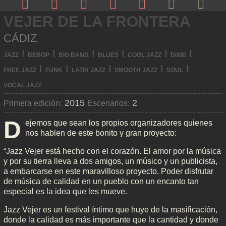
VEJER DE LA FRONTERA
Ve
CÁDIZ
Pr
I
I
I
I
I
I
JAZZ
BEBOP
BIG BAND
BLUES
COOL JAZZ
DIXIE
I
I
I
I
I
FREE JAZZ
FUNK
LATIN JAZZ
SMOOTH JAZZ
SOUL
VOCAL JAZZ
2015
2
Primera edición:
Escenarios:
D
ejemos que sean los propios organizadores quienes
nos hablen de este bonito y gran proyecto:
“Jazz Vejer está hecho con el corazón. El amor por la música
y por su tierra lleva a dos amigos, un músico y un publicista,
a embarcarse en este maravilloso proyecto. Poder disfrutar
de música de calidad en un pueblo con un encanto tan
especial es la idea que les mueve.
Jazz Vejer es un festival íntimo que huye de la masificación,
donde la calidad es más importante que la cantidad y donde