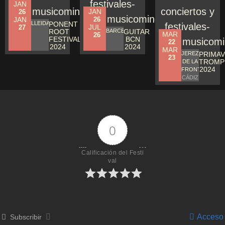
JAN
JAN
26
JAN
26
LLEIDA
PONENT
JUL
27
ROOT
BARCELONA
GUITAR
MAR
26
FESTIVAL
BCN
22
2024
2024
MAR
JEREZ
PRIMA
23
TROMP
DE LA
2024
FRONTERA
CÁDIZ
0
Calificación del Festi
val
Acceso
Subscribir