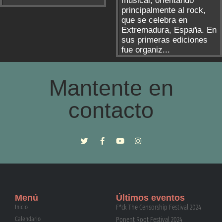
musical, orientando
principalmente al rock,
que se celebra en
Extremadura, España. En
sus primeras ediciones
fue organiz...
Mantente en
contacto
Menú
Últimos eventos
Inicio
F*ck The Censorship Festival 2024
Calendario
Ponent Root Festival 2024