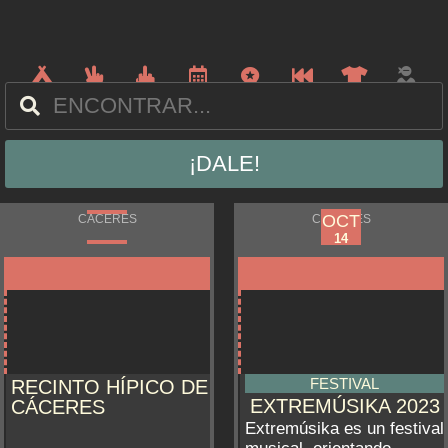
¡DALE!
OCT
OCT
CÁCERES
CÁCERES
12
14
FESTIVAL
RECINTO HÍPICO DE
EXTREMÚSIKA 2023
CÁCERES
Extremúsika es un festival