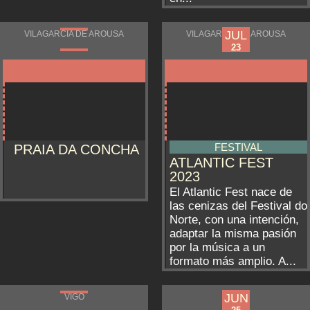
JUL
JUL
VILAGARCÍA DE AROUSA
VILAGARCÍA DE AROUSA
21
23
FESTIVAL
PRAIA DA CONCHA
ATLANTIC FEST
2023
El Atlantic Fest nace de
las cenizas del Festival do
Norte, con una intención,
adaptar la misma pasión
por la música a un
formato más amplio. A...
JUN
JUN
VIGO
VIGO
23