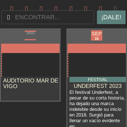
¡DALE!
SEP
SEP
VIGO
VIGO
15
16
FESTIVAL
AUDITORIO MAR DE
UNDERFEST 2023
VIGO
El festival Underfest, a
pesar de su corta historia,
ha dejado una marca
indeleble desde su inicio
en 2018. Surgió para
llenar un vacío evidente
en...