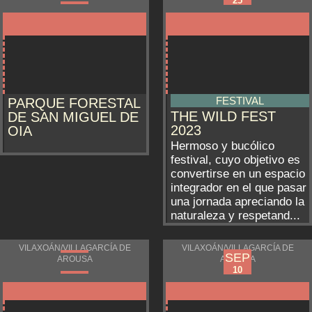
25
FESTIVAL
PARQUE FORESTAL
THE WILD FEST
DE SAN MIGUEL DE
2023
OIA
Hermoso y bucólico
festival, cuyo objetivo es
convertirse en un espacio
integrador en el que pasar
una jornada apreciando la
naturaleza y respetand...
VILAXOÁN/VILLAGARCÍA DE
VILAXOÁN/VILLAGARCÍA DE
SEP
SEP
AROUSA
AROUSA
07
10