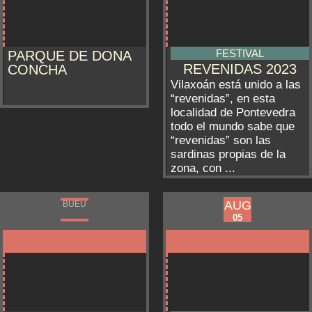
FESTIVAL
PARQUE DE DONA
REVENIDAS 2023
CONCHA
Vilaxoán está unido a las
“revenidas”, en esta
localidad de Pontevedra
todo el mundo sabe que
“revenidas” son las
sardinas propias de la
zona, con ...
AUG
AUG
BUEU
BUEU
03
05