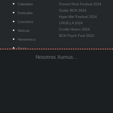
Ponent Root Festival 2024
Calendario
Guitar BCN 2024
Festivales
Hype Me! Festival 2024
Conciertos
CRUÏLLA 2024
Cruïlla Hivern 2024
Noticias
BCN Psych Fest 2024
Hemeroteca
Bazar
Nosotros Xumus...
Blog
Contacto
Stories
Quienes Xumus
Community
Modern UI Kit
Blog
Twitter
Careers
Instagram
Brand Assets
Facebook