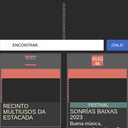
¡DALE!
AUG
AUG
BUEU
BUEU
03
05
FESTIVAL
RECINTO
SONRÍAS BAIXAS
MULTIUSOS DA
2023
ESTACADA
Buena música,