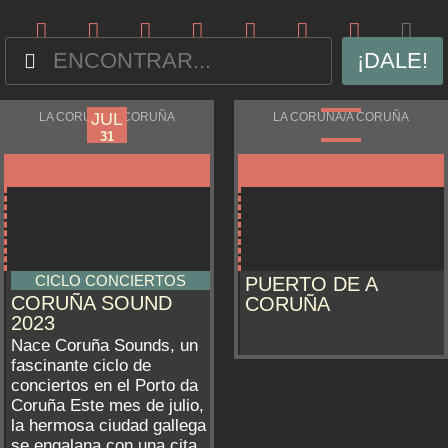
¡DALE!
JUL
JUL
LA CORUÑA/A CORUÑA
LA CORUÑA/A CORUÑA
13
31
CICLO CONCIERTOS
PUERTO DE A
CORUÑA SOUND
CORUÑA
2023
Nace Coruña Sounds, un
fascinante ciclo de
conciertos en el Porto da
Coruña Este mes de julio,
la hermosa ciudad gallega
se engalana con una cita