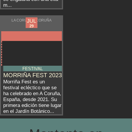
m...
JUL
JUL
LA CORUÑA/A CORUÑA
28
29
FESTIVAL
MORRIÑA FEST 2023
Morriña Fest es un
festival ecléctico que se
ha celebrado en A Coruña,
España, desde 2021. Su
primera edición tiene lugar
en el Jardín Botánico...