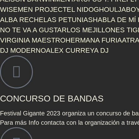
WISEMEN PROJECT
EL NIDO
GHOULJABO
ALBA RECHE
LAS PETUNIAS
HABLA DE MÍ
NO TE VA A GUSTAR
LOS MEJILLONES TI
VIRGINIA MAESTRO
HERMANA FURIA
ATR
DJ MODERNO
ALEX CURREYA DJ
CONCURSO DE BANDAS
Festival Gigante 2023 organiza un concurso de ba
Para más Info contacta con la organización a trav