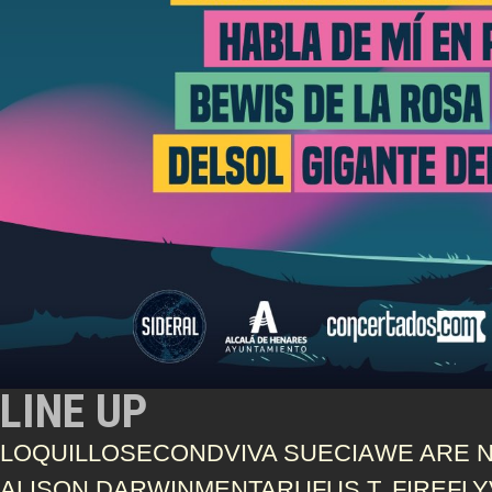
LINE UP
LOQUILLO
SECOND
VIVA SUECIA
WE ARE N
ALISON DARWIN
MENTA
RUFUS T. FIREFLY