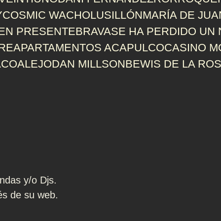
Y
COSMIC WACHO
LUSILLÓN
MARÍA DE JUA
 EN PRESENTE
BRAVA
SE HA PERDIDO UN 
GRE
APARTAMENTOS ACAPULCO
CASINO M
ACO
ALEJO
DAN MILLSON
BEWIS DE LA RO
ndas y/o Djs.
és de su web.