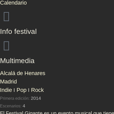
Calendario
Info festival
Multimedia
Alcalá de Henares
Madrid
Indie
Pop
Rock
I
I
2014
Primera edición:
4
Escenarios:
El Festival Gigante es un evento musical que tien