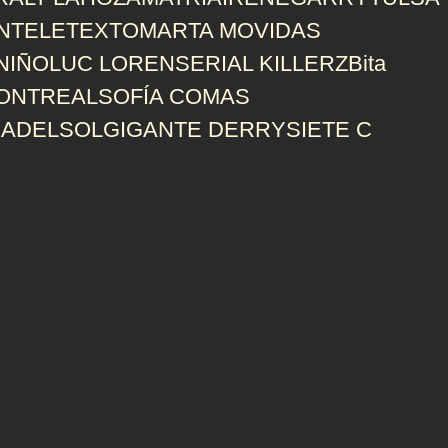
N
TELETEXTO
MARTA MOVIDAS
NIÑO
LUC LOREN
SERIAL KILLERZ
Bita
ONTREAL
SOFÍA COMAS
SA
DELSOL
GIGANTE DERRY
SIETE C