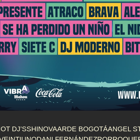
OT DJ’S
SHINOVA
ARDE BOGOTÁ
ANGEL S
VEINTIUNO
DANI FERNÁNDEZ
RORRO
QUE