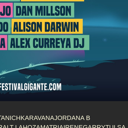
TANICH
KARAVANA
JORDANA B
RALT LAHOZ
AMATRIA
IRENEGARRY
TULSA