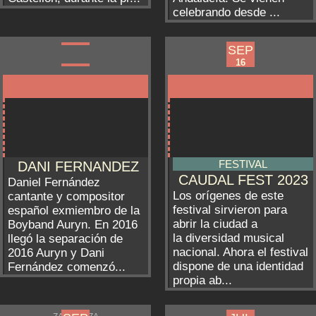
celebrando desde ...
SEP
SEP
LUGO
15
16
FESTIVAL
DANI FERNANDEZ
CAUDAL FEST 2023
Daniel Fernández
Los orígenes de este
cantante y compositor
festival sirvieron para
español exmiembro de la
abrir la ciudad a
Boyband Auryn. En 2016
la diversidad musical
llegó la separación de
nacional. Ahora el festival
2016 Auryn y Dani
dispone de una identidad
Fernández comenzó...
propia ab...