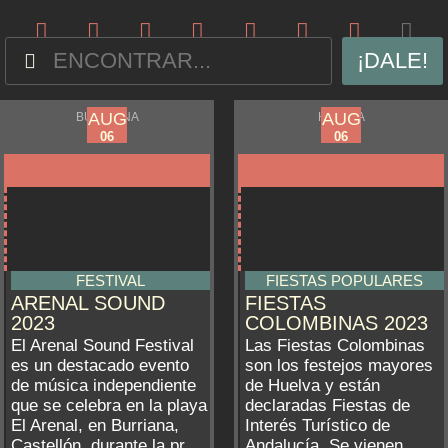
¡DALE!
AUG
AUG
AUG
AUG
BURRIANA
HUELVA
01
01
06
06
FESTIVAL
FIESTAS POPULARES
ARENAL SOUND
FIESTAS
2023
COLOMBINAS 2023
El Arenal Sound Festival
Las Fiestas Colombinas
es un destacado evento
son los festejos mayores
de música independiente
de Huelva y están
que se celebra en la playa
declaradas Fiestas de
El Arenal, en Burriana,
Interés Turístico de
Castellón, durante la pr...
Andalucía. Se vienen