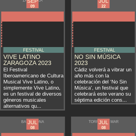
SEP
JUL
SEP
JUL
ZARAGOZA
CÁDIZ
08
20
09
22
FESTIVAL
FESTIVAL
VIVE LATINO
NO SIN MÚSICA
ZARAGOZA 2023
2023
El Festival
Cádiz volverá a vibrar un
Iberoamericano de Cultura
año más con la
Musical Vive Latino, o
celebración del ‘No Sin
simplemente Vive Latino,​
Música’, un festival que
es un festival de diversos
celebrará este verano su
géneros musicales
séptima edición cons...
alternativos qu...
JUL
JUL
JUL
JUL
BARCELONA
TORRE DEL MAR
05
05
08
08