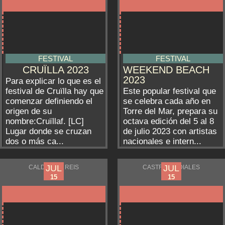
FESTIVAL
FESTIVAL
CRUÏLLA 2023
WEEKEND BEACH
2023
Para explicar lo que es el
festival de Cruïlla hay que
Este popular festival que
comenzar definiendo el
se celebra cada año en
origen de su
Torre del Mar, prepara su
nombre:Cruïllaf. [LC]
octava edición del 5 al 8
Lugar donde se cruzan
de julio 2023 con artistas
dos o más ca...
nacionales e intern...
JUL
JUL
JUL
JUL
CALDAS DE REIS
CASTRO URDIALES
13
14
15
15