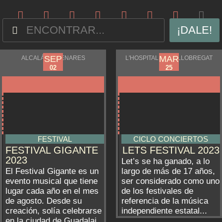
¡DALE!
AUG
MAR
SEP
MAR
ALCALÁ DE HENARES
L'HOSPITALET DE LLOBREGAT
31
03
02
25
FESTIVAL
CICLO CONCIERTOS
FESTIVAL GIGANTE
LETS FESTIVAL 2023
2023
Let’s se ha ganado, a lo
El Festival Gigante es un
largo de más de 17 años,
evento musical que tiene
ser considerado como uno
lugar cada año en el mes
de los festivales de
de agosto. Desde su
referencia de la música
creación, solía celebrarse
independiente estatal...
en la ciudad de Guadalaj...