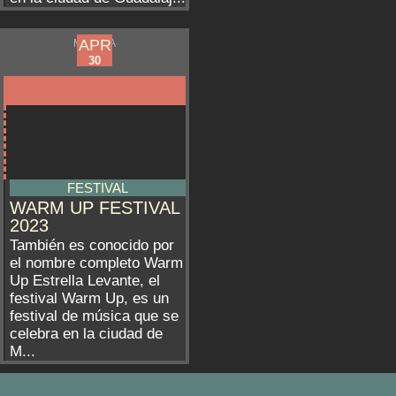
APR
APR
MURCIA
29
30
FESTIVAL
WARM UP FESTIVAL
2023
También es conocido por
el nombre completo Warm
Up Estrella Levante, el
festival Warm Up, es un
festival de música que se
celebra en la ciudad de
M...