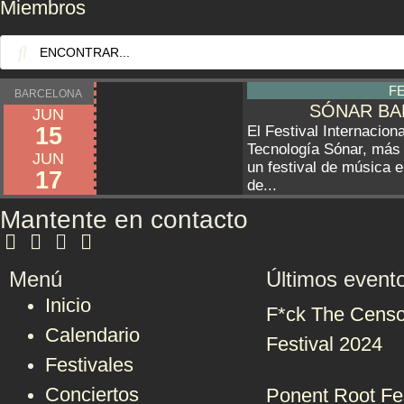
Miembros
F
BARCELONA
SÓNAR BA
JUN
15
El Festival Internacion
Tecnología Sónar, más
JUN
un festival de música e
17
de...
Mantente en contacto
Menú
Últimos event
Inicio
F*ck The Censo
Calendario
Festival 2024
Festivales
Conciertos
Ponent Root Fe