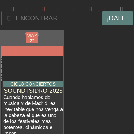
¡DALE!
APR
MAY
MADRID
12
27
CICLO CONCIERTOS
SOUND ISIDRO 2023
Cuando hablamos de
música y de Madrid, es
inevitable que nos venga a
la cabeza el que es uno
de los festivales más
potentes, dinámicos e
impor...