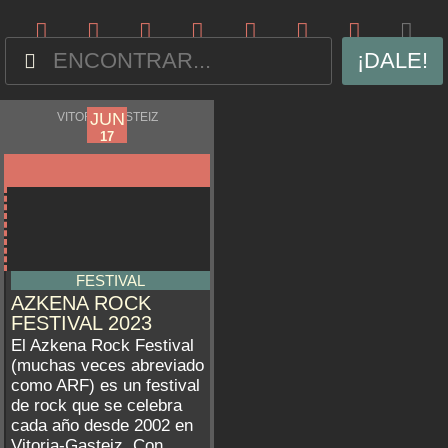
¡DALE!
JUN
JUN
VITORIA-GASTEIZ
15
17
FESTIVAL
AZKENA ROCK
FESTIVAL 2023
El Azkena Rock Festival
(muchas veces abreviado
como ARF) es un festival
de rock que se celebra
cada año desde 2002 en
Vitoria-Gasteiz. Con