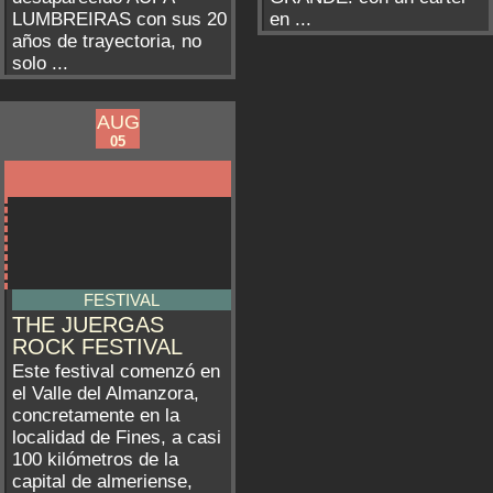
LUMBREIRAS con sus 20
en ...
años de trayectoria, no
solo ...
AUG
AUG
ADRA
02
05
FESTIVAL
THE JUERGAS
ROCK FESTIVAL
Este festival comenzó en
el Valle del Almanzora,
concretamente en la
localidad de Fines, a casi
100 kilómetros de la
capital de almeriense,