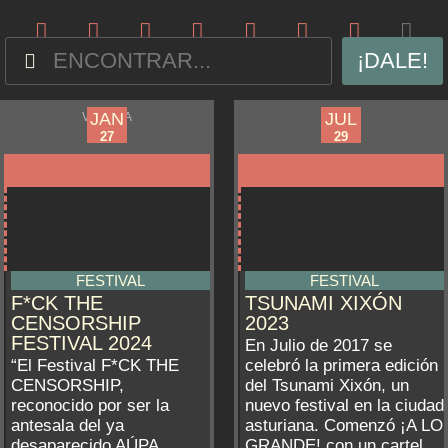
¡DALE!
JAN
JUL
JAN
JUL
VILLENA
GIJÓN
27
27
27
29
FESTIVAL
FESTIVAL
F*CK THE
TSUNAMI XIXÓN
CENSORSHIP
2023
FESTIVAL 2024
En Julio de 2017 se
“El Festival F*CK THE
celebró la primera edición
CENSORSHIP,
del Tsunami Xixón, un
reconocido por ser la
nuevo festival en la ciudad
antesala del ya
asturiana. Comenzó ¡A LO
desaparecido AÚPA
GRANDE! con un cartel