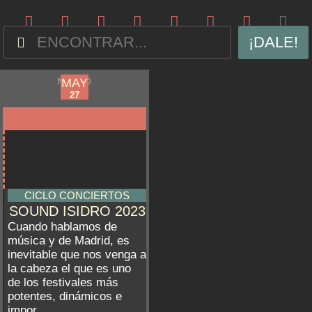
¡DALE!
APR
MAY
MADRID
12
27
CICLO CONCIERTOS
SOUND ISIDRO 2023
Cuando hablamos de
música y de Madrid, es
inevitable que nos venga a
la cabeza el que es uno
de los festivales más
potentes, dinámicos e
impor...