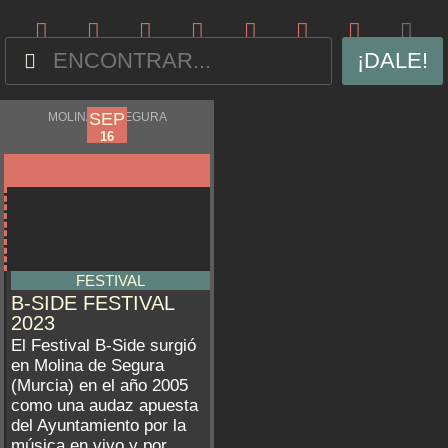
¡DALE!
SEP
SEP
MOLINA DE SEGURA
15
16
FESTIVAL
B-SIDE FESTIVAL
2023
El Festival B-Side surgió
en Molina de Segura
(Murcia) en el año 2005
como una audaz apuesta
del Ayuntamiento por la
música en vivo y por